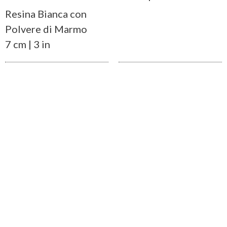
Resina Bianca con
Polvere di Marmo
7 cm | 3 in
RESURREZIONE
Resina Bianca e
Polvere di Marmo
30 cm | 12 in