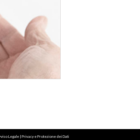
vviso Legale
|
Privacy e Protezione dei Dati