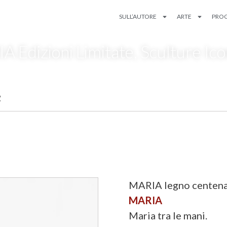
SULL’AUTORE
ARTE
PROG
A Edizioni Limitate
,
Sculture Ic
e
MARIA legno centenar
MARIA
Maria tra le mani.