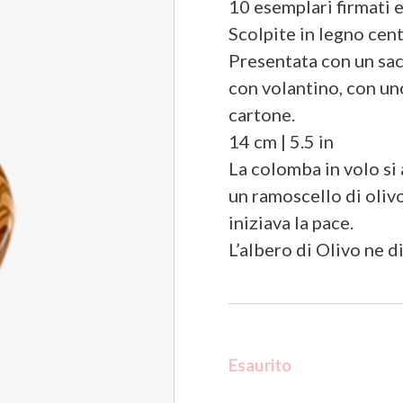
10 esemplari firmati 
Scolpite in legno cent
Presentata con un sacc
con volantino, con uno
cartone.
14 cm | 5.5 in
La colomba in volo si 
un ramoscello di olivo.
iniziava la pace.
L’albero di Olivo ne d
Esaurito