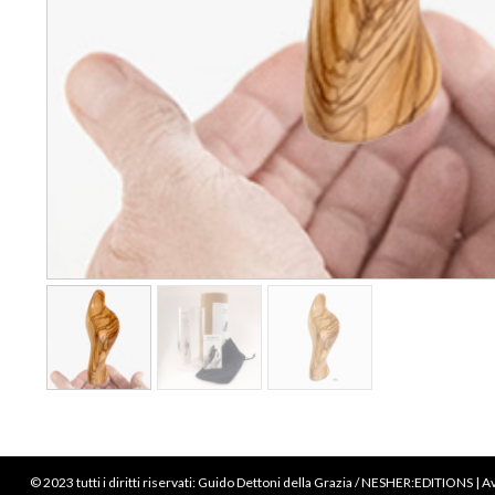
© 2023 tutti i diritti riservati: Guido Dettoni della Grazia / NESHER:EDITIONS | A