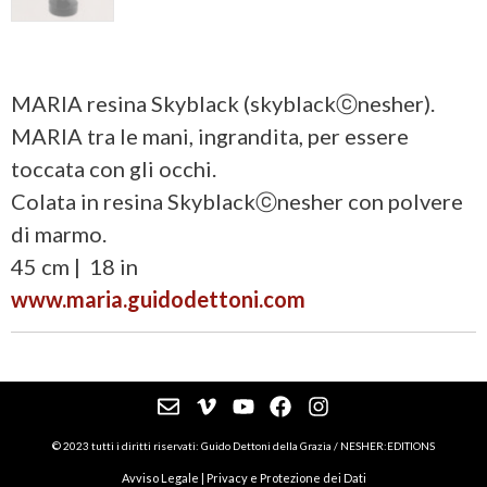
MARIA resina Skyblack (skyblackⓒnesher).
MARIA tra le mani, ingrandita, per essere
toccata con gli occhi.
Colata in resina Skyblackⓒnesher con polvere
di marmo.
45 cm | 18 in
www.maria.guidodettoni.com
© 2023 tutti i diritti riservati: Guido Dettoni della Grazia / NESHER:EDITIONS
Avviso Legale
|
Privacy e Protezione dei Dati