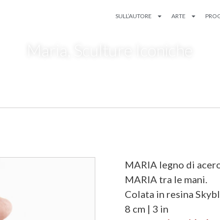
SULL’AUTORE
ARTE
PROG
Maria
,
Sculture Iconiche
MARIA legno di acero
MARIA tra le mani.
Colata in resina Skyb
8 cm | 3 in