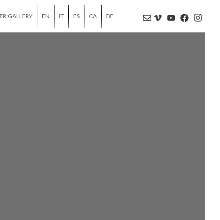
ER:GALLERY
EN
IT
ES
CA
DE