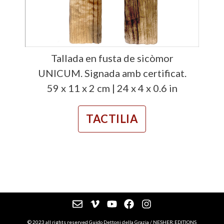
Tallada en fusta de sicòmor
UNICUM. Signada amb certificat.
59 x 11 x 2 cm | 24 x 4 x 0.6 in
TACTILIA
© 2023 all rights reserved Guido Dettoni della Grazia / NESHER:EDITIONS