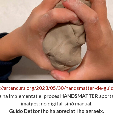
://artencurs.org/2023/05/30/handsmatter-de-gui
e ha implementat el procés
HANDSMATTER
aporta
imatges: no digital, sinó manual.
Guido Dettoni ho ha apreciat i ho agraeix.