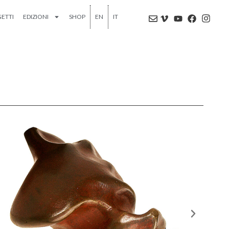
ETTI
EDIZIONI
SHOP
EN
IT