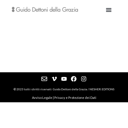
Quixotesancho
© 2023 tutti i diritti riservati: Guido Dettoni della Grazia / NESHER:EDITIONS
Avviso Legale
|
Privacy e Protezione dei Dati