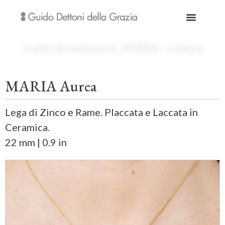
Icone da indossare
,
MARIA · collana
MARIA Aurea
Lega di Zinco e Rame. Placcata e Laccata in
Ceramica.
22 mm | 0.9 in