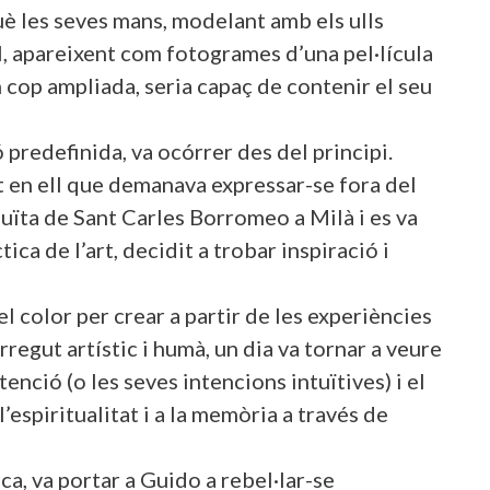
uè les seves mans, modelant amb els ulls
ll, apareixent com fotogrames d’una pel·lícula
 cop ampliada, seria capaç de contenir el seu
 predefinida, va ocórrer des del principi.
rt en ell que demanava expressar-se fora del
esuïta de Sant Carles Borromeo a Milà i es va
a de l’art, decidit a trobar inspiració i
el color per crear a partir de les experiències
rregut artístic i humà, un dia va tornar a veure
enció (o les seves intencions intuïtives) i el
l’espiritualitat i a la memòria a través de
ca, va portar a Guido a rebel·lar-se