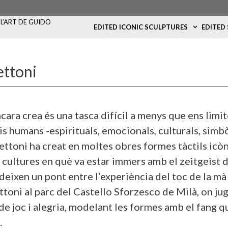
L’ART DE GUIDO
EDITED ICONIC SCULPTURES
EDITED
ettoni
cara crea és una tasca difícil a menys que ens limit
ris humans -espirituals, emocionals, culturals, simb
ttoni ha creat en moltes obres formes tàctils icòn
es cultures en què va estar immers amb el zeitgeist 
ixen un pont entre l’experiència del toc de la mà i 
toni al parc del Castello Sforzesco de Milà, on ju
e joc i alegria, modelant les formes amb el fang qu
.