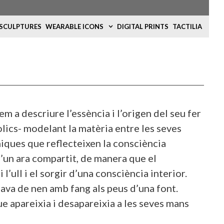
 SCULPTURES
WEARABLE ICONS
DIGITAL PRINTS
TACTILIA
em a descriure l’essència i l’origen del seu fer
òlics- modelant la matèria entre les seves
iques que reflecteixen la consciència
d’un ara compartit, de manera que el
l’ull i el sorgir d’una consciència interior.
gava de nen amb fang als peus d’una font.
e apareixia i desapareixia a les seves mans