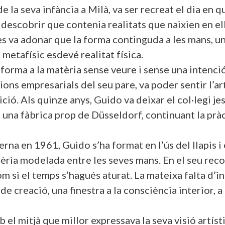
la seva infància a Milà, va ser recreat el dia en q
r descobrir que contenia realitats que naixien en e
es va adonar que la forma continguda a les mans, un
metafísic esdevé realitat física.
forma a la matèria sense veure i sense una intenció
cions empresarials del seu pare, va poder sentir l’a
ció. Als quinze anys, Guido va deixar el col·legi j
na fàbrica prop de Düsseldorf, continuant la pràctic
erna en 1961, Guido s’ha format en l’ús del llapis i 
atèria modelada entre les seves mans. En el seu reco
m si el temps s’hagués aturat. La mateixa falta d’int
de creació, una finestra a la consciència interior, a 
el mitjà que millor expressava la seva visió artísti